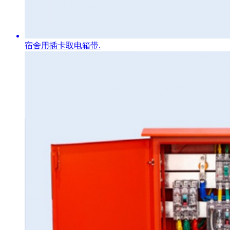
宿舍用插卡取电箱带.